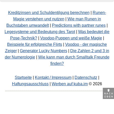
Kreditzinsen und Schuldentilgung berechnen
|
Runen-
Magie verstehen und nutzen
|
Wie man Runen in
Buchstaben umwandelt
|
Predictions with partner runes
|
Legesysteme und Bedeutung des Tarot
|
Was bedeutet die
Pose-Technik?
|
Voodoo-Puppen und weiße Magie
|
Beispiele für erfolgreiche Flirts
|
Voodoo - der magische
Zeiger
|
Generator Lucky Numbers
|
Die Zahlen 2 und 3 in
der Numerologie
|
Wie kann man durch Smalltalk Freunde
finden?
Startseite
|
Kontakt / Impressum
|
Datenschutz
|
Haftungsausschluss
|
Werben auf kuba.im
© 2026